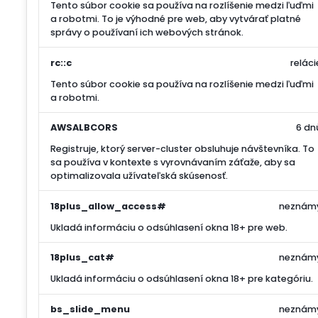
Tento súbor cookie sa používa na rozlíšenie medzi ľuďmi
a robotmi. To je výhodné pre web, aby vytvárať platné
správy o používaní ich webových stránok.
rc::c
reláci
Tento súbor cookie sa používa na rozlíšenie medzi ľuďmi
a robotmi.
AWSALBCORS
6 dn
Registruje, ktorý server-cluster obsluhuje návštevníka. To
sa používa v kontexte s vyrovnávaním záťaže, aby sa
optimalizovala užívateľská skúsenosť.
18plus_allow_access#
neznám
Ukladá informáciu o odsúhlasení okna 18+ pre web.
18plus_cat#
neznám
Ukladá informáciu o odsúhlasení okna 18+ pre kategóriu.
bs_slide_menu
neznám