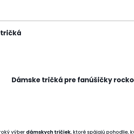
tričká
Dámske tričká pre fanúšičky rocko
iroký výber
dámskych tričiek
, ktoré spájajú pohodlie, 