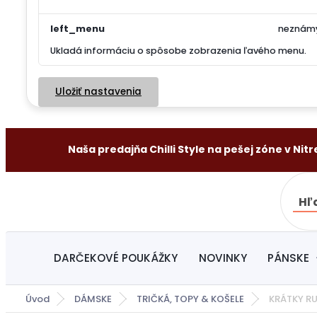
left_menu
neznám
Ukladá informáciu o spôsobe zobrazenia ľavého menu.
Uložiť nastavenia
Naša predajňa Chilli Style na pešej zóne v Nitre
Hľ
DARČEKOVÉ POUKÁŽKY
NOVINKY
PÁNSKE
Úvod
DÁMSKE
TRIČKÁ, TOPY & KOŠELE
KRÁTKY R