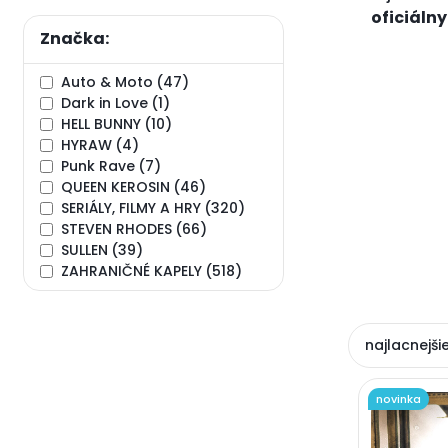
oficiáln
Značka:
Auto & Moto
(47)
Dark in Love
(1)
HELL BUNNY
(10)
HYRAW
(4)
Punk Rave
(7)
QUEEN KEROSIN
(46)
SERIÁLY, FILMY A HRY
(320)
STEVEN RHODES
(66)
SULLEN
(39)
ZAHRANIČNÉ KAPELY
(518)
najlacnejši
novinka