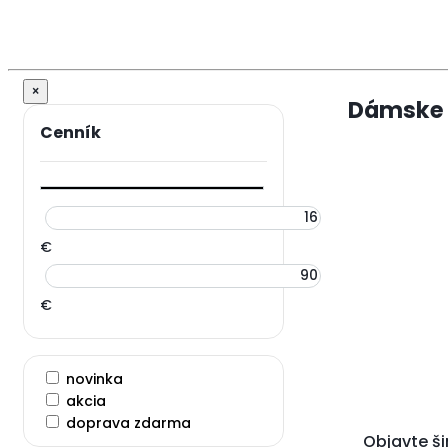
×
Dámske 
€
€
novinka
akcia
doprava zdarma
Objavte š