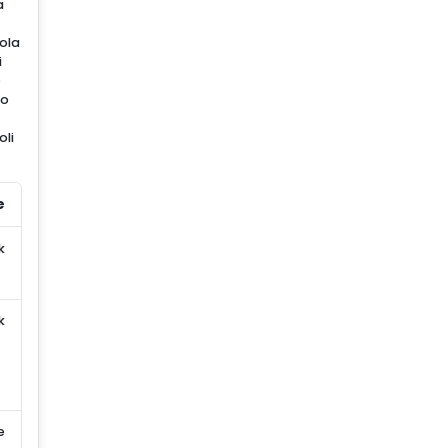
a
bola
i
o
mo
oli
e
k
k
e