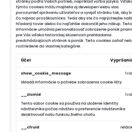
stránky podľa Vašich potrieb, napríklad voľba jazyka.
Vďak
týmto cookies môžu majitelia aj developeri webu viac
porozumieť správaniu užívateľov a vyvijať stránku tak, aby 
čo najviac prozákaznícka. Teda aby ste čo najrýchlejšie našl
hľadaný tovar alebo čo najľahšie dokončili jeho nákup.
Tiet
informácie umožnia personalizovať zobrazenie ponúk pria
pre Vás vďaka historickej skúsenosti prehliadania
predchádzajúcich stránok a ponúk.
Tieto cookies zatiaľ neb
roztriedené do vlastnej kategórie.
Účel
Vypršani
show_cookie_message
1 ro
Ukladá informácie o potrebe zobrazenia cookie lišty
__zlcmid
1 ro
Tento súbor cookie sa používa na uloženie identity
návštevníka počas návštev a preferencie návštevníka
deaktivovať našu funkciu živého chatu.
__cfruid
reláci