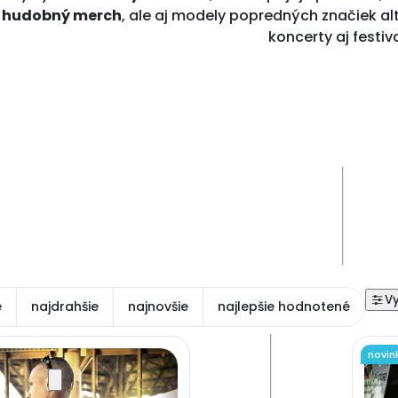
y hudobný merch
, ale aj modely popredných značiek a
koncerty aj festiva
e
najdrahšie
najnovšie
najlepšie hodnotené
novin