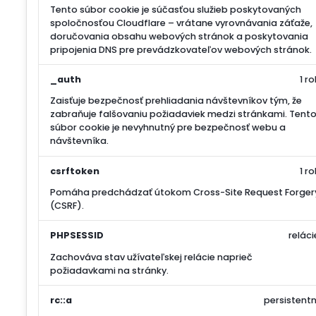
Tento súbor cookie je súčasťou služieb poskytovaných
spoločnosťou Cloudflare – vrátane vyrovnávania záťaže,
doručovania obsahu webových stránok a poskytovania
pripojenia DNS pre prevádzkovateľov webových stránok.
_auth
1 ro
Zaisťuje bezpečnosť prehliadania návštevníkov tým, že
zabraňuje falšovaniu požiadaviek medzi stránkami. Tent
súbor cookie je nevyhnutný pre bezpečnosť webu a
návštevníka.
csrftoken
1 ro
Pomáha predchádzať útokom Cross-Site Request Forger
(CSRF).
PHPSESSID
reláci
Zachováva stav užívateľskej relácie naprieč
požiadavkami na stránky.
rc::a
persistentn