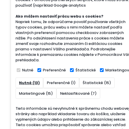
používať (napríklad Google analytics
Ako môžem nastaviť prácu webu s cookies?
Napriek tomu, že odporúčame povoliť používanie všetkých
typov cookies, prácu webu s nimi môžete nastaviť podľa
vlastných preferencií pomocou checkboxov zobrazených
nižšie. Po odsúhlasení nastavenia práce s cookies môžete
zmeniť svoje rozhodnutie zmazaním či editáciou cookies
priamo v nastavení Vášho prehliadača. Podrobnejšie
informácie k premazaniu cookies nájdete v Pomocníkovi Vá
prehliadača.
Nutné
Preferenčné
Štatistické
Marketingo
Nutné (13)
Preferenčné (1)
Štatistické (15)
Marketingové (15)
Neklasifikované (7)
Tieto informácie sú nevyhnutné k správnemu chodu webove
stránky ako napríklad vkladanie tovaru do košíka, uloženie
vyplnených údajov alebo prihlásenie do zákazníckej sekcie.
Tieto cookies umožnia prispôsobiť správanie alebo vzhľad