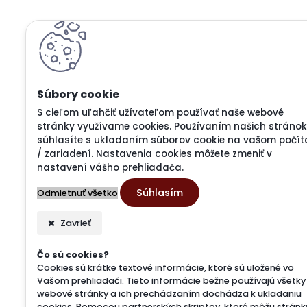
S cieľom uľahčiť užívateľom používať naše webové
stránky využívame cookies. Používaním našich stránok
súhlasíte s ukladaním súborov cookie na vašom počít
/ zariadení. Nastavenia cookies môžete zmeniť v
nastavení vášho prehliadača.
Súhlasím
Odmietnuť všetko
Zavrieť
Čo sú cookies?
Cookies sú krátke textové informácie, ktoré sú uložené vo
Vašom prehliadači. Tieto informácie bežne používajú všetky
webové stránky a ich prechádzaním dochádza k ukladaniu
cookies. Pomocou partnerských skriptov, ktoré môžu stránk