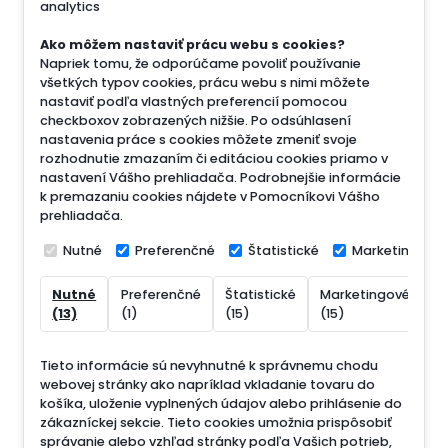
analytics
Ako môžem nastaviť prácu webu s cookies?
Napriek tomu, že odporúčame povoliť používanie
všetkých typov cookies, prácu webu s nimi môžete
nastaviť podľa vlastných preferencií pomocou
checkboxov zobrazených nižšie. Po odsúhlasení
nastavenia práce s cookies môžete zmeniť svoje
rozhodnutie zmazaním či editáciou cookies priamo v
nastavení Vášho prehliadača. Podrobnejšie informácie
k premazaniu cookies nájdete v Pomocníkovi Vášho
prehliadača.
Nutné
Preferenčné
Štatistické
Marketingové
Nutné
Preferenčné
Štatistické
Marketingové
N
(13)
(1)
(15)
(15)
(
Tieto informácie sú nevyhnutné k správnemu chodu
webovej stránky ako napríklad vkladanie tovaru do
košíka, uloženie vyplnených údajov alebo prihlásenie do
zákazníckej sekcie.
Tieto cookies umožnia prispôsobiť
správanie alebo vzhľad stránky podľa Vašich potrieb,