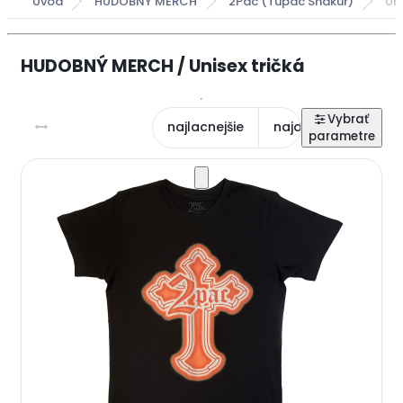
Úvod
HUDOBNÝ MERCH
2Pac (Tupac Shakur)
Uni
HUDOBNÝ MERCH / Unisex tričká
najlacnejšie
najdrahšie
najn