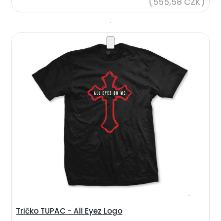
(555,58 CZK)
Tričko TUPAC - All Eyez Logo