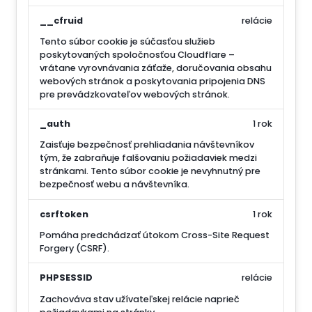
__cfruid
relácie
Tento súbor cookie je súčasťou služieb
poskytovaných spoločnosťou Cloudflare –
vrátane vyrovnávania záťaže, doručovania obsahu
webových stránok a poskytovania pripojenia DNS
pre prevádzkovateľov webových stránok.
_auth
1 rok
Zaisťuje bezpečnosť prehliadania návštevníkov
tým, že zabraňuje falšovaniu požiadaviek medzi
stránkami. Tento súbor cookie je nevyhnutný pre
bezpečnosť webu a návštevníka.
csrftoken
1 rok
Pomáha predchádzať útokom Cross-Site Request
Forgery (CSRF).
PHPSESSID
relácie
Zachováva stav užívateľskej relácie naprieč