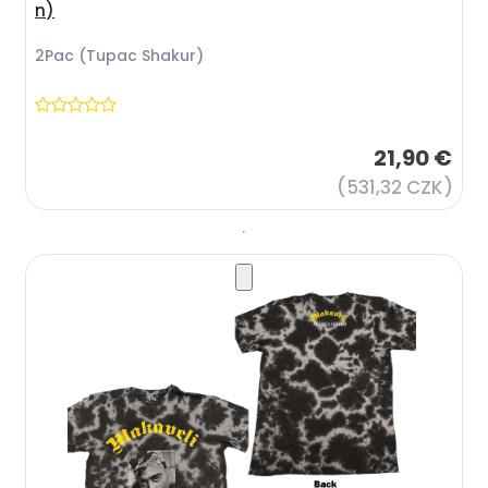
n)
2Pac (Tupac Shakur)
21,90 €
(531,32 CZK)