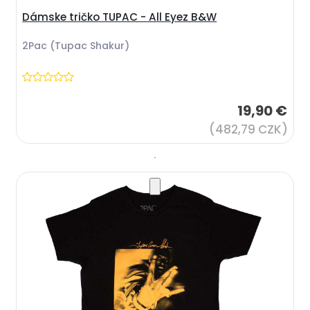
Dámske tričko TUPAC - All Eyez B&W
2Pac (Tupac Shakur)
19,90 €
(482,79 CZK)