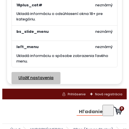
18plus_cat#
neznámý
Ukladá informáciu o odsúhlasení okna 18+ pre
kategóriu.
bs_slide_menu
neznámý
left_menu
neznámý
Ukladá informáciu o spôsobe zobrazenia ľavého
menu.
Uložiť nastavenia
Prihlásenie
Nová registrácia
0
Hľadanie