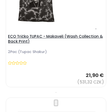
ECO Tričko TUPAC - Makaveli (Wash Collection &
Back Print)
2Pac (Tupac Shakur)
21,90 €
(531,32 CZK)