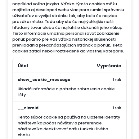
napríklad voľba jazyka.
Vďaka týmto cookies môžu
majitelia aj developeri webu viac porozumieť správaniu
užívateľov a vyvijať stránku tak, aby bola čo najviac
prozákaznícka. Teda aby ste čo najrýchlejšie našli
hľadaný tovar alebo čo najľahšie dokončili jeho nákup.
Tieto informácie umožnia personalizovať zobrazenie
ponúk priamo pre Vás vďaka historickej skúsenosti
prehliadania predchádzajúcich stránok a ponúk.
Tieto
cookies zatiaľ neboli roztriedené do vlastnej kategórie.
Účel
Vypršanie
show_cookie_message
1 rok
Ukladá informácie o potrebe zobrazenia cookie
lišty
__zlcmid
1 rok
Tento súbor cookie sa používa na uloženie identity
návštevníka počas návštev a preferencie
návštevníka deaktivovať našu funkciu živého
chatu.