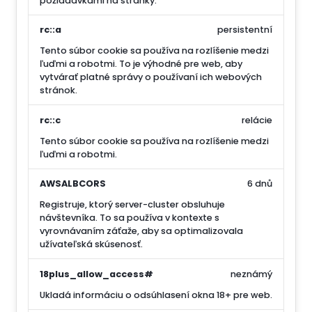
požiadavkami na stránky.
rc::a
persistentní
Tento súbor cookie sa používa na rozlíšenie medzi
ľuďmi a robotmi. To je výhodné pre web, aby
vytvárať platné správy o používaní ich webových
stránok.
rc::c
relácie
Tento súbor cookie sa používa na rozlíšenie medzi
ľuďmi a robotmi.
AWSALBCORS
6 dnů
Registruje, ktorý server-cluster obsluhuje
návštevníka. To sa používa v kontexte s
vyrovnávaním záťaže, aby sa optimalizovala
užívateľská skúsenosť.
18plus_allow_access#
neznámý
Ukladá informáciu o odsúhlasení okna 18+ pre web.