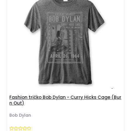
Fashion tričko Bob Dylan - Curry Hicks Cage (Bur
n Out)
Bob Dylan