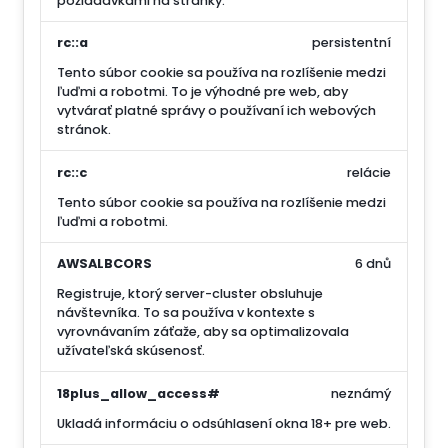
požiadavkami na stránky.
rc::a
persistentní
Tento súbor cookie sa používa na rozlíšenie medzi
ľuďmi a robotmi. To je výhodné pre web, aby
vytvárať platné správy o používaní ich webových
stránok.
rc::c
relácie
Tento súbor cookie sa používa na rozlíšenie medzi
ľuďmi a robotmi.
AWSALBCORS
6 dnů
Registruje, ktorý server-cluster obsluhuje
návštevníka. To sa používa v kontexte s
vyrovnávaním záťaže, aby sa optimalizovala
užívateľská skúsenosť.
18plus_allow_access#
neznámý
Ukladá informáciu o odsúhlasení okna 18+ pre web.