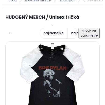
Úvod
HUDOBNÝ MERCH
Bob Dylan
Unisex tričká
HUDOBNÝ MERCH / Unisex tričká
najlacnejšie
najdrahšie
najn