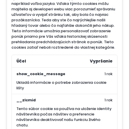
napríklad voľba jazyka.
Vďaka týmto cookies môžu
majitelia aj developeri webu viac porozumieť správaniu
užívateľov a vyvijať stránku tak, aby bola čo najviac
prozákaznícka. Teda aby ste čo najrýchlejšie našli
hľadaný tovar alebo čo najľahšie dokončili jeho nákup.
Tieto informácie umožnia personalizovať zobrazenie
ponúk priamo pre Vás vďaka historickej skúsenosti
prehliadania predchádzajúcich stránok a ponúk.
Tieto
cookies zatiaľ neboli roztriedené do vlastnej kategórie.
Účel
Vypršanie
show_cookie_message
1 rok
Ukladá informácie o potrebe zobrazenia cookie
lišty
__zlcmid
1 rok
Tento súbor cookie sa používa na uloženie identity
návštevníka počas návštev a preferencie
návštevníka deaktivovať našu funkciu živého
chatu.