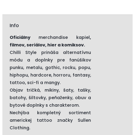
Info
Oficiálny
merchandise kapiel
,
filmov, seriálov, hier a komiksov.
Chilli Style prináša alternatívnu
módu a doplnky pre fanúšikov
punku, metalu, gothic, rocku, popu,
hiphopu, hardcore, horroru, fantasy,
tattoo, sci-fi a mangy.
Objav tričká, mikiny, šaty, tašky,
batohy, šiltovky, peňaženky, obuv a
bytové doplnky s charakterom.
Nechýba kompletný sortiment
americkej tattoo značky
Sullen
Clothing.