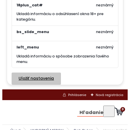
18plus_cat#
neznámý
Ukladá informáciu o odsúhlasení okna 18+ pre
kategóriu.
bs_slide_menu
neznámý
left_menu
neznámý
Ukladá informáciu o spôsobe zobrazenia ľavého
menu.
Uložiť nastavenia
Prihlásenie
Nová registrácia
0
Hľadanie