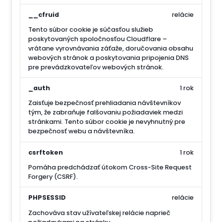
__cfruid
relácie
Tento súbor cookie je súčasťou služieb
poskytovaných spoločnosťou Cloudflare –
vrátane vyrovnávania záťaže, doručovania obsahu
webových stránok a poskytovania pripojenia DNS
pre prevádzkovateľov webových stránok.
_auth
1 rok
Zaisťuje bezpečnosť prehliadania návštevníkov
tým, že zabraňuje falšovaniu požiadaviek medzi
stránkami. Tento súbor cookie je nevyhnutný pre
bezpečnosť webu a návštevníka.
csrftoken
1 rok
Pomáha predchádzať útokom Cross-Site Request
Forgery (CSRF).
PHPSESSID
relácie
Zachováva stav užívateľskej relácie naprieč