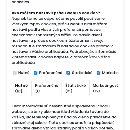
analytics
Ako môžem nastaviť prácu webu s cookies?
Napriek tomu, že odporúčame povoliť používanie
všetkých typov cookies, prácu webu s nimi môžete
nastaviť podľa vlastných preferencií pomocou
checkboxov zobrazených nižšie. Po odsúhlasení
nastavenia práce s cookies môžete zmeniť svoje
rozhodnutie zmazaním či editáciou cookies priamo v
nastavení Vášho prehliadača. Podrobnejšie informácie
k premazaniu cookies nájdete v Pomocníkovi Vášho
prehliadača.
Nutné
Preferenčné
Štatistické
Marketingové
Nutné
Preferenčné
Štatistické
Marketingové
N
(13)
(1)
(15)
(15)
(
Tieto informácie sú nevyhnutné k správnemu chodu
webovej stránky ako napríklad vkladanie tovaru do
košíka, uloženie vyplnených údajov alebo prihlásenie do
zákazníckej sekcie.
Tieto cookies umožnia prispôsobiť
správanie alebo vzhľad stránky podľa Vašich potrieb,