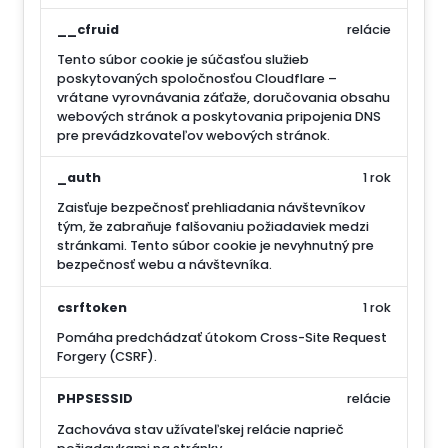
__cfruid
relácie
Tento súbor cookie je súčasťou služieb
poskytovaných spoločnosťou Cloudflare –
vrátane vyrovnávania záťaže, doručovania obsahu
webových stránok a poskytovania pripojenia DNS
pre prevádzkovateľov webových stránok.
_auth
1 rok
Zaisťuje bezpečnosť prehliadania návštevníkov
tým, že zabraňuje falšovaniu požiadaviek medzi
stránkami. Tento súbor cookie je nevyhnutný pre
bezpečnosť webu a návštevníka.
csrftoken
1 rok
Pomáha predchádzať útokom Cross-Site Request
Forgery (CSRF).
PHPSESSID
relácie
Zachováva stav užívateľskej relácie naprieč