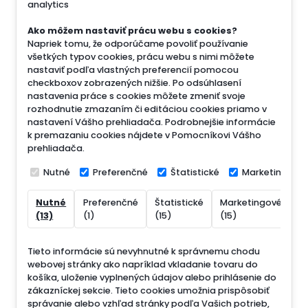
analytics
Ako môžem nastaviť prácu webu s cookies?
Napriek tomu, že odporúčame povoliť používanie
všetkých typov cookies, prácu webu s nimi môžete
nastaviť podľa vlastných preferencií pomocou
checkboxov zobrazených nižšie. Po odsúhlasení
nastavenia práce s cookies môžete zmeniť svoje
rozhodnutie zmazaním či editáciou cookies priamo v
nastavení Vášho prehliadača. Podrobnejšie informácie
k premazaniu cookies nájdete v Pomocníkovi Vášho
prehliadača.
Nutné
Preferenčné
Štatistické
Marketingové
Nutné
Preferenčné
Štatistické
Marketingové
N
(13)
(1)
(15)
(15)
(
Tieto informácie sú nevyhnutné k správnemu chodu
webovej stránky ako napríklad vkladanie tovaru do
košíka, uloženie vyplnených údajov alebo prihlásenie do
zákazníckej sekcie.
Tieto cookies umožnia prispôsobiť
správanie alebo vzhľad stránky podľa Vašich potrieb,