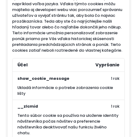
napríklad voľba jazyka.
Vďaka týmto cookies môžu
majitelia aj developeri webu viac porozumieť správaniu
užívateľov a vyvijať stránku tak, aby bola čo najviac
prozákaznícka. Teda aby ste čo najrýchlejšie našli
hľadaný tovar alebo čo najľahšie dokončili jeho nákup.
Tieto informácie umožnia personalizovať zobrazenie
ponúk priamo pre Vás vďaka historickej skúsenosti
prehliadania predchádzajúcich stránok a ponúk.
Tieto
cookies zatiaľ neboli roztriedené do vlastnej kategórie.
Účel
Vypršanie
show_cookie_message
1 rok
Ukladá informácie o potrebe zobrazenia cookie
lišty
__zlcmid
1 rok
Tento súbor cookie sa používa na uloženie identity
návštevníka počas návštev a preferencie
návštevníka deaktivovať našu funkciu živého
chatu.