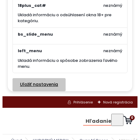
18plus_cat#
neznámý
Ukladá informáciu o odsúhlasení okna 18+ pre
kategóriu.
bs_slide_menu
neznámý
left_menu
neznámý
Ukladá informáciu o spôsobe zobrazenia ľavého
menu.
Uložiť nastavenia
Prihlásenie
Nová registrácia
0
Hľadanie