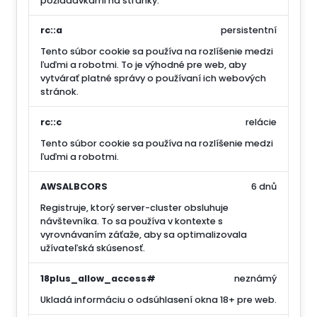
požiadavkami na stránky.
rc::a
persistentní
Tento súbor cookie sa používa na rozlíšenie medzi
ľuďmi a robotmi. To je výhodné pre web, aby
vytvárať platné správy o používaní ich webových
stránok.
rc::c
relácie
Tento súbor cookie sa používa na rozlíšenie medzi
ľuďmi a robotmi.
AWSALBCORS
6 dnů
Registruje, ktorý server-cluster obsluhuje
návštevníka. To sa používa v kontexte s
vyrovnávaním záťaže, aby sa optimalizovala
užívateľská skúsenosť.
18plus_allow_access#
neznámý
Ukladá informáciu o odsúhlasení okna 18+ pre web.