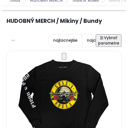
Úvod
HUDOBNÝ MERCH
Guns N' Roses
Mikiny / 
HUDOBNÝ MERCH / Mikiny / Bundy
najlacnejšie
najdrahšie
najn