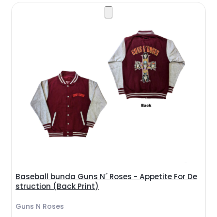
Baseball bunda Guns N´ Roses - Appetite For De
struction (Back Print)
Guns N Roses