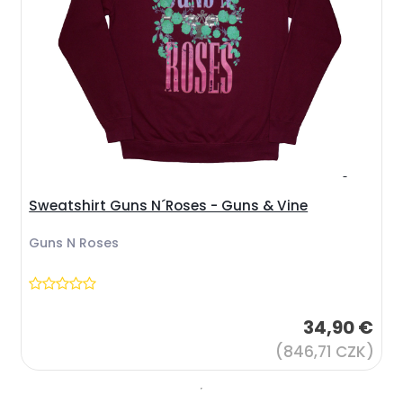
Sweatshirt Guns N´Roses - Guns & Vine
Guns N Roses
34,90 €
(846,71 CZK)