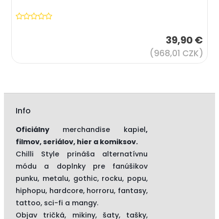
39,90 €
(968,01 CZK)
Info
Oficiálny
merchandise kapiel
,
filmov, seriálov, hier a komiksov.
Chilli Style prináša alternatívnu
módu a doplnky pre fanúšikov
punku, metalu, gothic, rocku, popu,
hiphopu, hardcore, horroru, fantasy,
tattoo, sci-fi a mangy.
Objav tričká, mikiny, šaty, tašky,