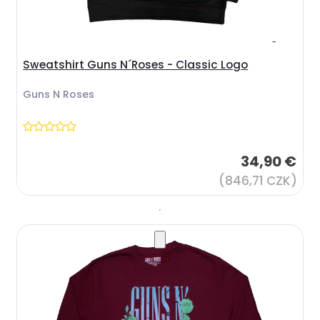
Sweatshirt Guns N´Roses - Classic Logo
Guns N Roses
34,90 €
(846,71 CZK)