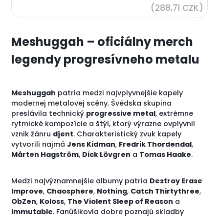
(288,71 CZK)
Meshuggah – oficiálny merch
legendy progresívneho metalu
Meshuggah
patria medzi najvplyvnejšie kapely
modernej metalovej scény. Švédska skupina
preslávila technický
progressive metal
, extrémne
rytmické kompozície a štýl, ktorý výrazne ovplyvnil
vznik žánru
djent
. Charakteristický zvuk kapely
vytvorili najmä
Jens Kidman
,
Fredrik Thordendal
,
Mårten Hagström
,
Dick Lövgren
a
Tomas Haake
.
Medzi najvýznamnejšie albumy patria
Destroy Erase
Improve
,
Chaosphere
,
Nothing
,
Catch Thirtythree
,
ObZen
,
Koloss
,
The Violent Sleep of Reason
a
Immutable
. Fanúšikovia dobre poznajú skladby