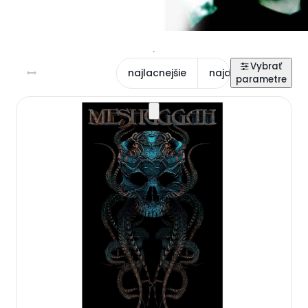
najlacnejšie
najdrahšie
najn