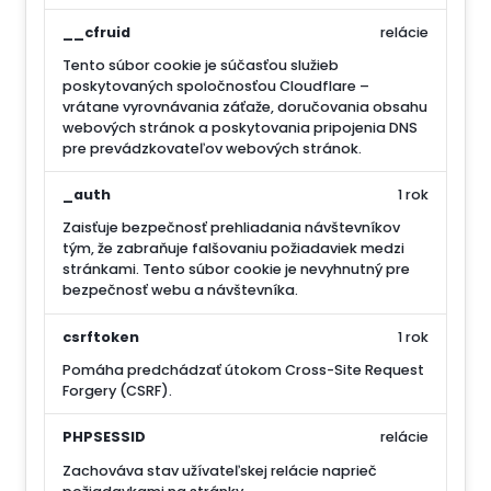
__cfruid
relácie
Tento súbor cookie je súčasťou služieb
poskytovaných spoločnosťou Cloudflare –
vrátane vyrovnávania záťaže, doručovania obsahu
webových stránok a poskytovania pripojenia DNS
pre prevádzkovateľov webových stránok.
_auth
1 rok
Zaisťuje bezpečnosť prehliadania návštevníkov
tým, že zabraňuje falšovaniu požiadaviek medzi
stránkami. Tento súbor cookie je nevyhnutný pre
bezpečnosť webu a návštevníka.
csrftoken
1 rok
Pomáha predchádzať útokom Cross-Site Request
Forgery (CSRF).
PHPSESSID
relácie
Zachováva stav užívateľskej relácie naprieč