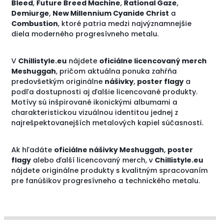
Bleed
,
Future Breed Machine
,
Rational Gaze
,
Demiurge
,
New Millennium Cyanide Christ
a
Combustion
, ktoré patria medzi najvýznamnejšie
diela moderného progresívneho metalu.
V
Chillistyle.eu
nájdete
oficiálne licencovaný merch
Meshuggah
, pričom aktuálna ponuka zahŕňa
predovšetkým originálne
nášivky
,
poster flagy
a
podľa dostupnosti aj ďalšie licencované produkty.
Motívy sú inšpirované ikonickými albumami a
charakteristickou vizuálnou identitou jednej z
najrešpektovanejších metalových kapiel súčasnosti.
Ak hľadáte
oficiálne nášivky Meshuggah
,
poster
flagy
alebo ďalší licencovaný merch, v
Chillistyle.eu
nájdete originálne produkty s kvalitným spracovaním
pre fanúšikov progresívneho a technického metalu.