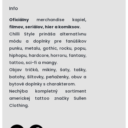
Info
Oficiálny
merchandise kapiel
,
filmov, seriálov, hier a komiksov.
Chilli Style prináša alternatívnu
módu a doplnky pre fanúšikov
punku, metalu, gothic, rocku, popu,
hiphopu, hardcore, horroru, fantasy,
tattoo, sci-fi a mangy.
Objav tričká, mikiny, šaty, tašky,
batohy, šiltovky, peňaženky, obuv a
bytové doplnky s charakterom.
Nechýba kompletný sortiment
americkej tattoo značky
Sullen
Clothing.