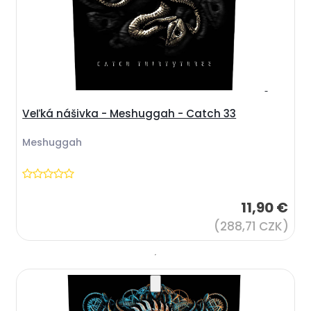
Veľká nášivka - Meshuggah - Catch 33
Meshuggah
11,90 €
(288,71 CZK)