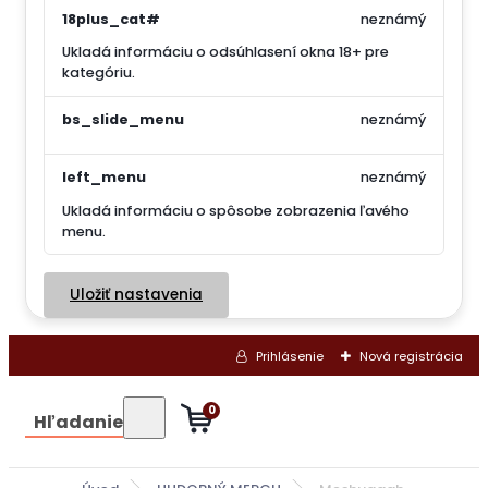
18plus_cat#
neznámý
Ukladá informáciu o odsúhlasení okna 18+ pre
kategóriu.
bs_slide_menu
neznámý
left_menu
neznámý
Ukladá informáciu o spôsobe zobrazenia ľavého
menu.
Uložiť nastavenia
Prihlásenie
Nová registrácia
0
Hľadanie