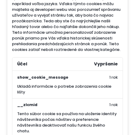
napríklad voľba jazyka.
Vďaka týmto cookies môžu
majitelia aj developeri webu viac porozumieť správaniu
užívateľov a vyvijať stránku tak, aby bola čo najviac
prozákaznícka. Teda aby ste čo najrýchlejšie našli
hľadaný tovar alebo čo najľahšie dokončili jeho nákup.
Tieto informácie umožnia personalizovať zobrazenie
ponúk priamo pre Vás vďaka historickej skúsenosti
prehliadania predchádzajúcich stránok a ponúk.
Tieto
cookies zatiaľ neboli roztriedené do vlastnej kategórie.
Účel
Vypršanie
show_cookie_message
1 rok
Ukladá informácie o potrebe zobrazenia cookie
lišty
__zlcmid
1 rok
Tento súbor cookie sa používa na uloženie identity
návštevníka počas návštev a preferencie
návštevníka deaktivovať našu funkciu živého
chatu.