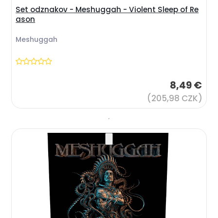
Set odznakov - Meshuggah - Violent Sleep of Re
ason
Meshuggah
8,49 €
(205,98 CZK)