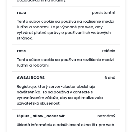
požiadavkami na stránky.
rc::a
persistentní
Tento súbor cookie sa používa na rozlíšenie medzi
ľuďmi a robotmi. To je výhodné pre web, aby
vytvárať platné správy o používaní ich webových
stránok.
rc::c
relácie
Tento súbor cookie sa používa na rozlíšenie medzi
ľuďmi a robotmi.
AWSALBCORS
6 dnů
Registruje, ktorý server-cluster obsluhuje
návštevníka. To sa používa v kontexte s
vyrovnávaním záťaže, aby sa optimalizovala
užívateľská skúsenosť.
18plus_allow_access#
neznámý
Ukladá informáciu o odsúhlasení okna 18+ pre web.