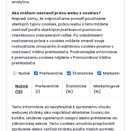
analytics
Ako môžem nastaviť prácu webu s cookies?
Napriek tomu, že odporúčame povoliť používanie
všetkých typov cookies, prácu webu s nimi môžete
nastaviť podľa vlastných preferencií pomocou
checkboxov zobrazených nižšie. Po odsúhlasení
nastavenia práce s cookies môžete zmeniť svoje
rozhodnutie zmazaním či editáciou cookies priamo v
nastavení Vášho prehliadača. Podrobnejšie informácie
k premazaniu cookies nájdete v Pomocníkovi Vášho
prehliadača.
Nutné
Preferenčné
Štatistické
Marketingové
Nutné
Preferenčné
Štatistické
Marketingové
N
(13)
(1)
(15)
(15)
(
Tieto informácie sú nevyhnutné k správnemu chodu
webovej stránky ako napríklad vkladanie tovaru do
košíka, uloženie vyplnených údajov alebo prihlásenie do
zákazníckej sekcie.
Tieto cookies umožnia prispôsobiť
správanie alebo vzhľad stránky podľa Vašich potrieb,