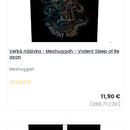
Veľká nášivka - Meshuggah - Violent Sleep of Re
ason
Meshuggah
11,90 €
(288,71 CZK)