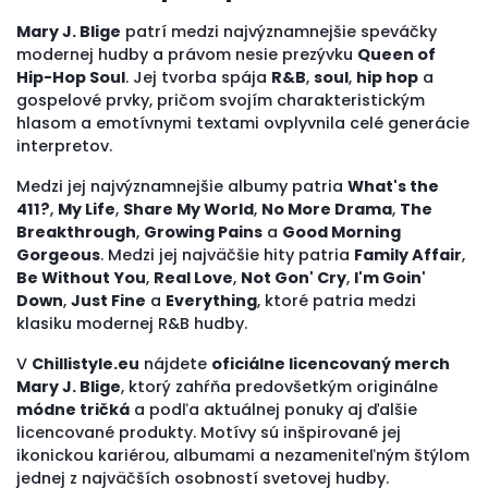
Mary J. Blige
patrí medzi najvýznamnejšie speváčky
modernej hudby a právom nesie prezývku
Queen of
Hip-Hop Soul
. Jej tvorba spája
R&B
,
soul
,
hip hop
a
gospelové prvky, pričom svojím charakteristickým
hlasom a emotívnymi textami ovplyvnila celé generácie
interpretov.
Medzi jej najvýznamnejšie albumy patria
What's the
411?
,
My Life
,
Share My World
,
No More Drama
,
The
Breakthrough
,
Growing Pains
a
Good Morning
Gorgeous
. Medzi jej najväčšie hity patria
Family Affair
,
Be Without You
,
Real Love
,
Not Gon' Cry
,
I'm Goin'
Down
,
Just Fine
a
Everything
, ktoré patria medzi
klasiku modernej R&B hudby.
V
Chillistyle.eu
nájdete
oficiálne licencovaný merch
Mary J. Blige
, ktorý zahŕňa predovšetkým originálne
módne tričká
a podľa aktuálnej ponuky aj ďalšie
licencované produkty. Motívy sú inšpirované jej
ikonickou kariérou, albumami a nezameniteľným štýlom
jednej z najväčších osobností svetovej hudby.