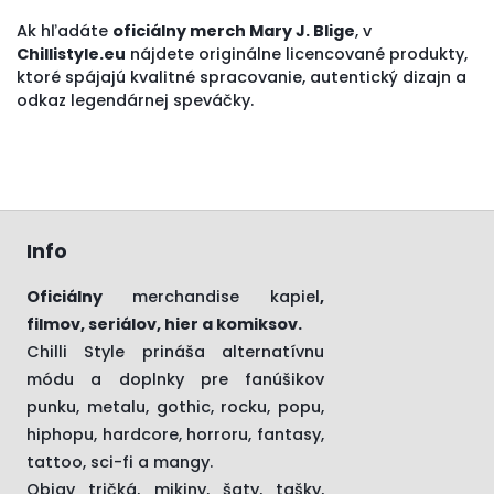
Ak hľadáte
oficiálny merch Mary J. Blige
, v
Chillistyle.eu
nájdete originálne licencované produkty,
ktoré spájajú kvalitné spracovanie, autentický dizajn a
odkaz legendárnej speváčky.
Info
Oficiálny
merchandise kapiel
,
filmov, seriálov, hier a komiksov.
Chilli Style prináša alternatívnu
módu a doplnky pre fanúšikov
punku, metalu, gothic, rocku, popu,
hiphopu, hardcore, horroru, fantasy,
tattoo, sci-fi a mangy.
Objav tričká, mikiny, šaty, tašky,