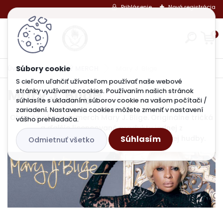
Prihlásenie
Nová registrácia
0
Úvod
HUDOBNÝ MERCH
Mary J. Blige
S cieľom uľahčiť užívateľom používať naše webové
Mary J. Blige
stránky využívame cookies. Používaním našich stránok
súhlasíte s ukladaním súborov cookie na vašom počítači /
zariadení. Nastavenia cookies môžete zmeniť v nastavení
Objavte oficiálny merch Mary J. Blige. Originálne tričká
vášho prehliadača.
a ďalšie licencované produkty jednej z
Súhlasím
najvýznamnejších osobností R&B a soulovej hudby.
Odmietnuť všetko