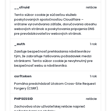
__cfruid
relácie
Tento súbor cookie je súčasťou služieb
poskytovaných spoločnosťou Cloudflare –
vrátane vyrovnávania záťaže, doručovania obsahu
webových stránok a poskytovania pripojenia DNS
pre prevádzkovateľov webových stránok.
_auth
1 rok
Zaisťuje bezpečnosť prehliadania návštevníkov
tým, že zabraňuje falšovaniu požiadaviek medzi
stránkami. Tento súbor cookie je nevyhnutný pre
bezpečnosť webu a návštevníka.
csrftoken
1 rok
Pomáha predchádzať útokom Cross-Site Request
Forgery (CSRF).
PHPSESSID
relácie
Zachováva stav užívateľskej relácie naprieč