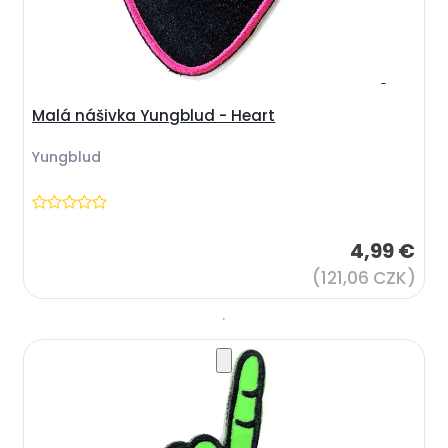
Malá nášivka Yungblud - Heart
Yungblud
4,99 €
(121,06 CZK)