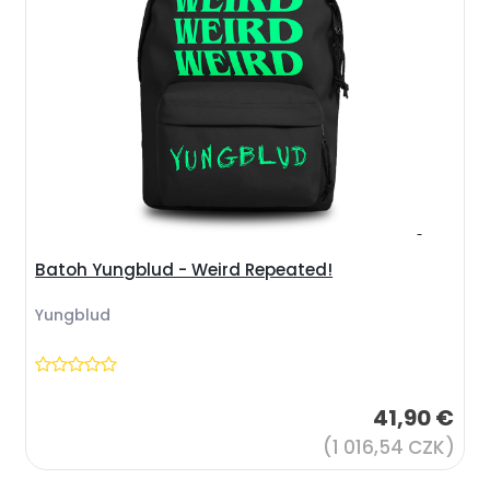
Batoh Yungblud - Weird Repeated!
Yungblud
41,90 €
(1 016,54 CZK)