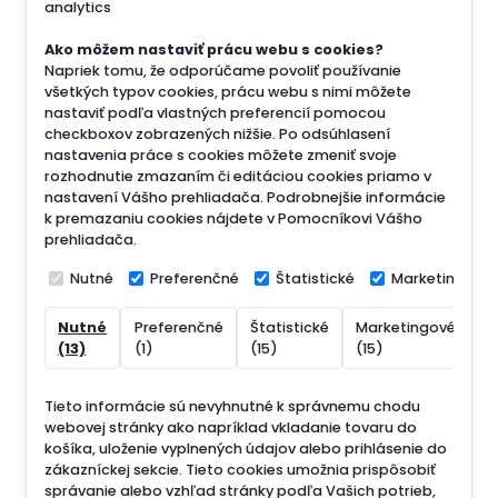
analytics
Ako môžem nastaviť prácu webu s cookies?
Napriek tomu, že odporúčame povoliť používanie
všetkých typov cookies, prácu webu s nimi môžete
nastaviť podľa vlastných preferencií pomocou
checkboxov zobrazených nižšie. Po odsúhlasení
nastavenia práce s cookies môžete zmeniť svoje
rozhodnutie zmazaním či editáciou cookies priamo v
nastavení Vášho prehliadača. Podrobnejšie informácie
k premazaniu cookies nájdete v Pomocníkovi Vášho
prehliadača.
Nutné
Preferenčné
Štatistické
Marketingové
Nutné
Preferenčné
Štatistické
Marketingové
N
(13)
(1)
(15)
(15)
(
Tieto informácie sú nevyhnutné k správnemu chodu
webovej stránky ako napríklad vkladanie tovaru do
košíka, uloženie vyplnených údajov alebo prihlásenie do
zákazníckej sekcie.
Tieto cookies umožnia prispôsobiť
správanie alebo vzhľad stránky podľa Vašich potrieb,