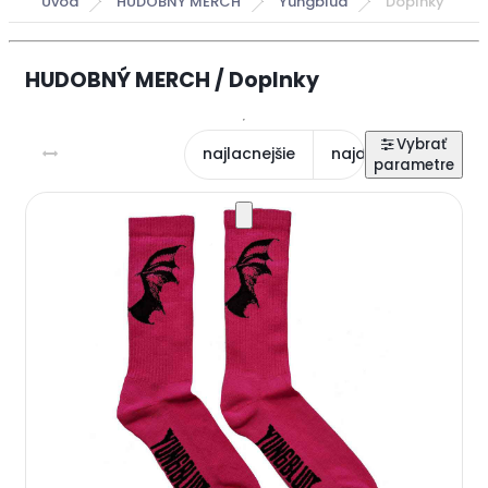
Úvod
HUDOBNÝ MERCH
Yungblud
Doplnky
HUDOBNÝ MERCH / Doplnky
najlacnejšie
najdrahšie
najn