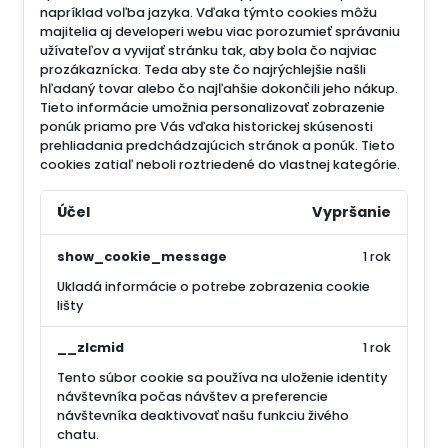
napríklad voľba jazyka.
Vďaka týmto cookies môžu
majitelia aj developeri webu viac porozumieť správaniu
užívateľov a vyvijať stránku tak, aby bola čo najviac
prozákaznícka. Teda aby ste čo najrýchlejšie našli
hľadaný tovar alebo čo najľahšie dokončili jeho nákup.
Tieto informácie umožnia personalizovať zobrazenie
ponúk priamo pre Vás vďaka historickej skúsenosti
prehliadania predchádzajúcich stránok a ponúk.
Tieto
cookies zatiaľ neboli roztriedené do vlastnej kategórie.
Účel
Vypršanie
show_cookie_message
1 rok
Ukladá informácie o potrebe zobrazenia cookie
lišty
__zlcmid
1 rok
Tento súbor cookie sa používa na uloženie identity
návštevníka počas návštev a preferencie
návštevníka deaktivovať našu funkciu živého
chatu.