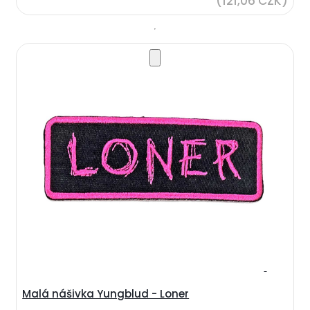
(121,06 CZK)
Malá nášivka Yungblud - Loner