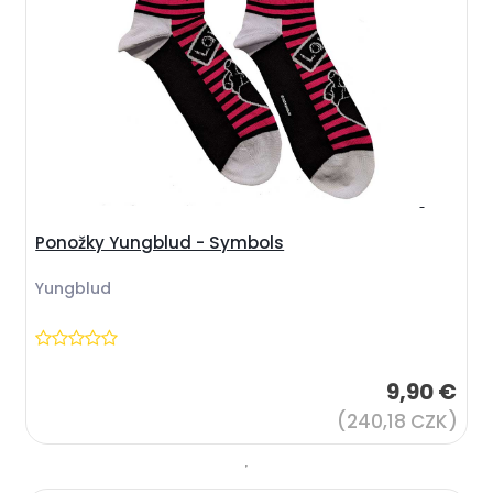
Ponožky Yungblud - Symbols
Yungblud
9,90 €
(240,18 CZK)