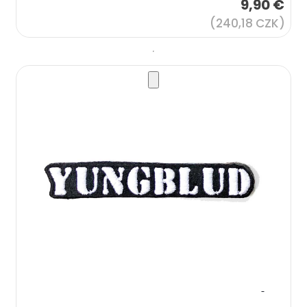
9,90 €
(240,18 CZK)