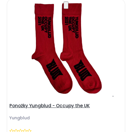
Ponožky Yungblud - Occupy the UK
Yungblud