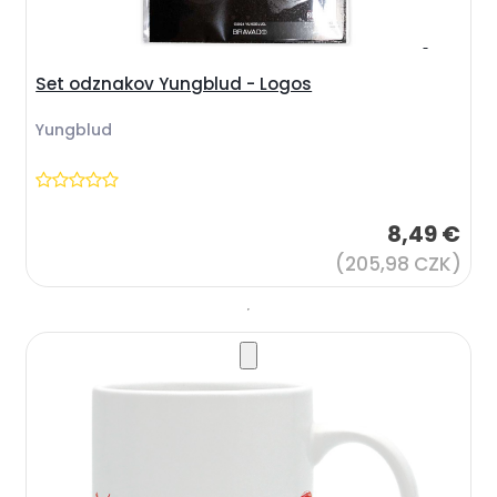
Set odznakov Yungblud - Logos
Yungblud
8,49 €
(205,98 CZK)