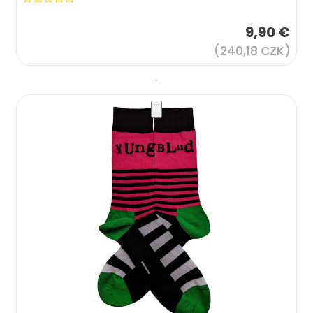
9,90 €
(240,18 CZK)