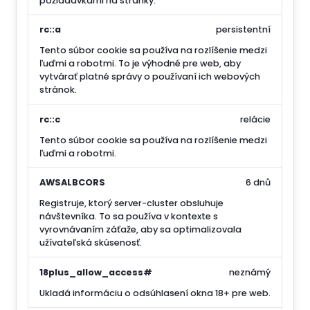
požiadavkami na stránky.
rc::a
persistentní
Tento súbor cookie sa používa na rozlíšenie medzi
ľuďmi a robotmi. To je výhodné pre web, aby
vytvárať platné správy o používaní ich webových
stránok.
rc::c
relácie
Tento súbor cookie sa používa na rozlíšenie medzi
ľuďmi a robotmi.
AWSALBCORS
6 dnů
Registruje, ktorý server-cluster obsluhuje
návštevníka. To sa používa v kontexte s
vyrovnávaním záťaže, aby sa optimalizovala
užívateľská skúsenosť.
18plus_allow_access#
neznámý
Ukladá informáciu o odsúhlasení okna 18+ pre web.