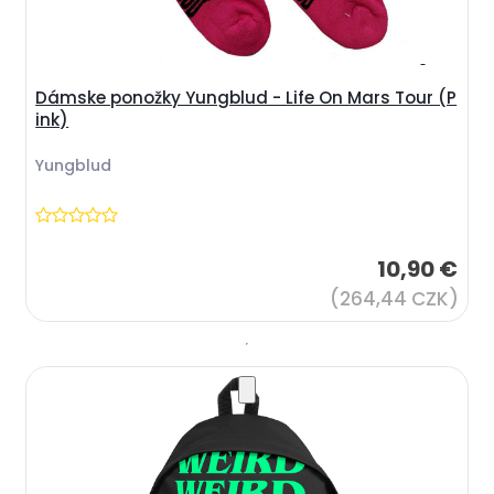
Dámske ponožky Yungblud - Life On Mars Tour (P
ink)
Yungblud
10,90 €
(264,44 CZK)