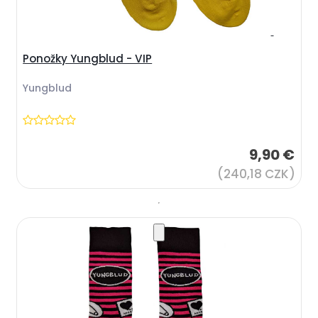
Ponožky Yungblud - VIP
Yungblud
9,90 €
(240,18 CZK)