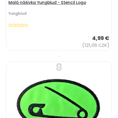
Malá nášivka Yungblud - Stencil Logo
Yungblud
4,99 €
(121,06 CZK)