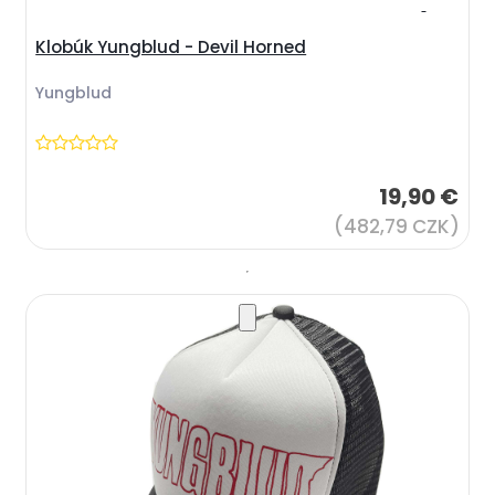
Klobúk Yungblud - Devil Horned
Yungblud
19,90 €
(482,79 CZK)