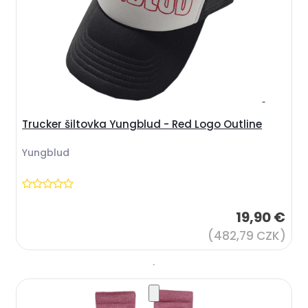
Trucker šiltovka Yungblud - Red Logo Outline
Yungblud
19,90 €
(482,79 CZK)