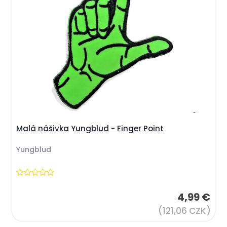
Malá nášivka Yungblud - Finger Point
Yungblud
4,99 €
(121,06 CZK)