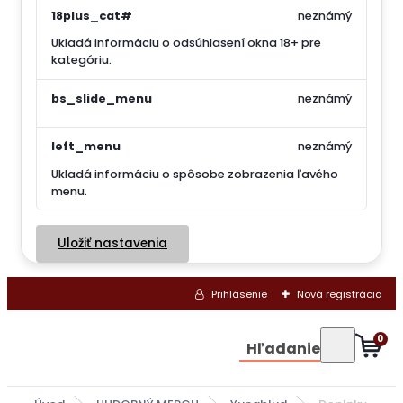
18plus_cat#
neznámý
Ukladá informáciu o odsúhlasení okna 18+ pre
kategóriu.
bs_slide_menu
neznámý
left_menu
neznámý
Ukladá informáciu o spôsobe zobrazenia ľavého
menu.
Uložiť nastavenia
Prihlásenie
Nová registrácia
0
Hľadanie