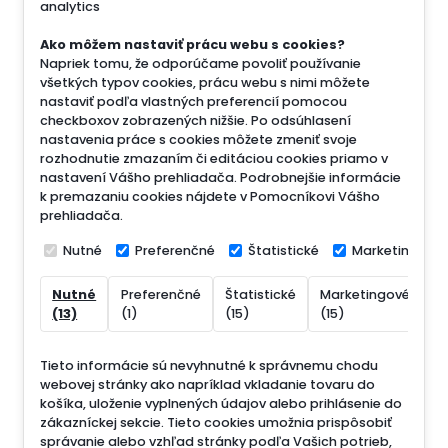
analytics
Ako môžem nastaviť prácu webu s cookies?
Napriek tomu, že odporúčame povoliť používanie
všetkých typov cookies, prácu webu s nimi môžete
nastaviť podľa vlastných preferencií pomocou
checkboxov zobrazených nižšie. Po odsúhlasení
nastavenia práce s cookies môžete zmeniť svoje
rozhodnutie zmazaním či editáciou cookies priamo v
nastavení Vášho prehliadača. Podrobnejšie informácie
k premazaniu cookies nájdete v Pomocníkovi Vášho
prehliadača.
Nutné
Preferenčné
Štatistické
Marketingové
Nutné
Preferenčné
Štatistické
Marketingové
N
(13)
(1)
(15)
(15)
(
Tieto informácie sú nevyhnutné k správnemu chodu
webovej stránky ako napríklad vkladanie tovaru do
košíka, uloženie vyplnených údajov alebo prihlásenie do
zákazníckej sekcie.
Tieto cookies umožnia prispôsobiť
správanie alebo vzhľad stránky podľa Vašich potrieb,