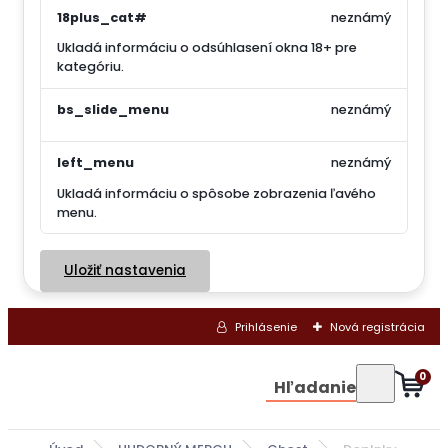
18plus_cat#
neznámý
Ukladá informáciu o odsúhlasení okna 18+ pre
kategóriu.
bs_slide_menu
neznámý
left_menu
neznámý
Ukladá informáciu o spôsobe zobrazenia ľavého
menu.
Uložiť nastavenia
Prihlásenie
Nová registrácia
0
Hľadanie