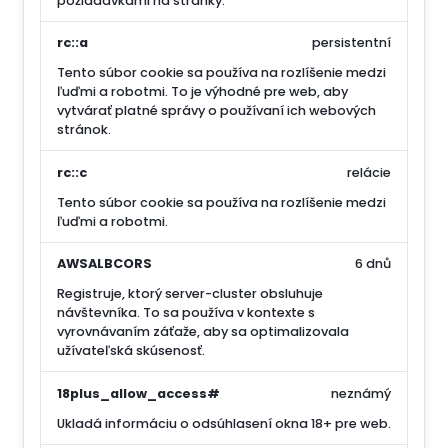
požiadavkami na stránky.
rc::a
persistentní
Tento súbor cookie sa používa na rozlíšenie medzi
ľuďmi a robotmi. To je výhodné pre web, aby
vytvárať platné správy o používaní ich webových
stránok.
rc::c
relácie
Tento súbor cookie sa používa na rozlíšenie medzi
ľuďmi a robotmi.
AWSALBCORS
6 dnů
Registruje, ktorý server-cluster obsluhuje
návštevníka. To sa používa v kontexte s
vyrovnávaním záťaže, aby sa optimalizovala
užívateľská skúsenosť.
18plus_allow_access#
neznámý
Ukladá informáciu o odsúhlasení okna 18+ pre web.