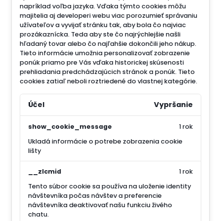
napríklad voľba jazyka.
Vďaka týmto cookies môžu
majitelia aj developeri webu viac porozumieť správaniu
užívateľov a vyvijať stránku tak, aby bola čo najviac
prozákaznícka. Teda aby ste čo najrýchlejšie našli
hľadaný tovar alebo čo najľahšie dokončili jeho nákup.
Tieto informácie umožnia personalizovať zobrazenie
ponúk priamo pre Vás vďaka historickej skúsenosti
prehliadania predchádzajúcich stránok a ponúk.
Tieto
cookies zatiaľ neboli roztriedené do vlastnej kategórie.
Účel
Vypršanie
show_cookie_message
1 rok
Ukladá informácie o potrebe zobrazenia cookie
lišty
__zlcmid
1 rok
Tento súbor cookie sa používa na uloženie identity
návštevníka počas návštev a preferencie
návštevníka deaktivovať našu funkciu živého
chatu.