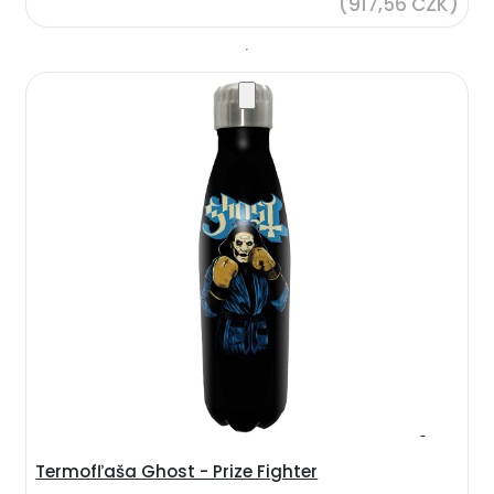
(917,56 CZK)
Termofľaša Ghost - Prize Fighter