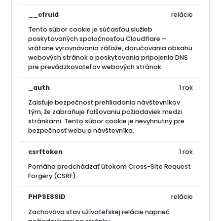
__cfruid
relácie
Tento súbor cookie je súčasťou služieb
poskytovaných spoločnosťou Cloudflare –
vrátane vyrovnávania záťaže, doručovania obsahu
webových stránok a poskytovania pripojenia DNS
pre prevádzkovateľov webových stránok.
_auth
1 rok
Zaisťuje bezpečnosť prehliadania návštevníkov
tým, že zabraňuje falšovaniu požiadaviek medzi
stránkami. Tento súbor cookie je nevyhnutný pre
bezpečnosť webu a návštevníka.
csrftoken
1 rok
Pomáha predchádzať útokom Cross-Site Request
Forgery (CSRF).
PHPSESSID
relácie
Zachováva stav užívateľskej relácie naprieč