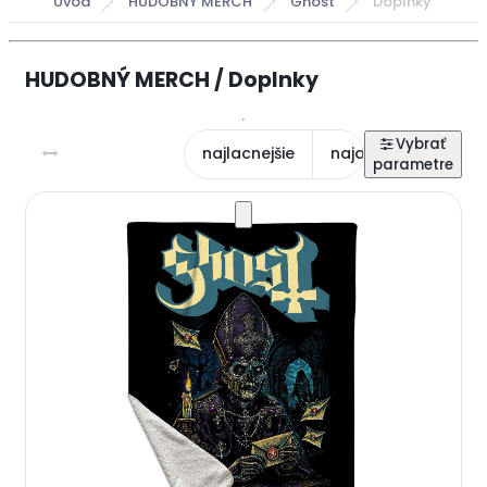
Úvod
HUDOBNÝ MERCH
Ghost
Doplnky
HUDOBNÝ MERCH / Doplnky
najlacnejšie
najdrahšie
najn