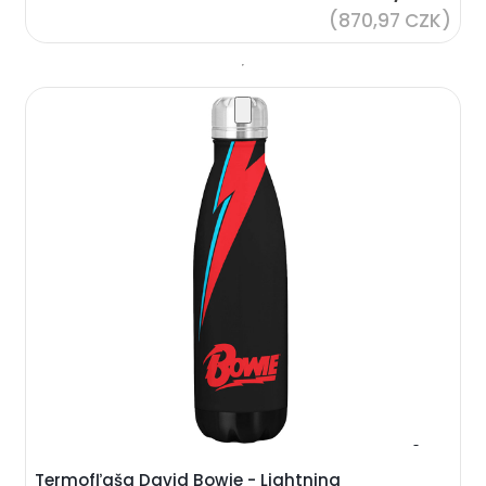
(870,97 CZK)
Termofľaša David Bowie - Lightning