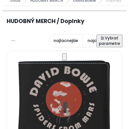
Úvod
HUDOBNÝ MERCH
David Bowie
Doplnky
HUDOBNÝ MERCH / Doplnky
najlacnejšie
najdrahšie
najn