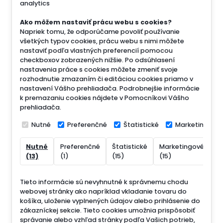
analytics
Ako môžem nastaviť prácu webu s cookies?
Napriek tomu, že odporúčame povoliť používanie
všetkých typov cookies, prácu webu s nimi môžete
nastaviť podľa vlastných preferencií pomocou
checkboxov zobrazených nižšie. Po odsúhlasení
nastavenia práce s cookies môžete zmeniť svoje
rozhodnutie zmazaním či editáciou cookies priamo v
nastavení Vášho prehliadača. Podrobnejšie informácie
k premazaniu cookies nájdete v Pomocníkovi Vášho
prehliadača.
Nutné
Preferenčné
Štatistické
Marketingové
Nutné
Preferenčné
Štatistické
Marketingové
N
(13)
(1)
(15)
(15)
(
Tieto informácie sú nevyhnutné k správnemu chodu
webovej stránky ako napríklad vkladanie tovaru do
košíka, uloženie vyplnených údajov alebo prihlásenie do
zákazníckej sekcie.
Tieto cookies umožnia prispôsobiť
správanie alebo vzhľad stránky podľa Vašich potrieb,