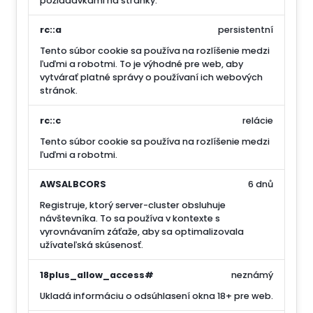
požiadavkami na stránky.
rc::a
persistentní
Tento súbor cookie sa používa na rozlíšenie medzi
ľuďmi a robotmi. To je výhodné pre web, aby
vytvárať platné správy o používaní ich webových
stránok.
rc::c
relácie
Tento súbor cookie sa používa na rozlíšenie medzi
ľuďmi a robotmi.
AWSALBCORS
6 dnů
Registruje, ktorý server-cluster obsluhuje
návštevníka. To sa používa v kontexte s
vyrovnávaním záťaže, aby sa optimalizovala
užívateľská skúsenosť.
18plus_allow_access#
neznámý
Ukladá informáciu o odsúhlasení okna 18+ pre web.