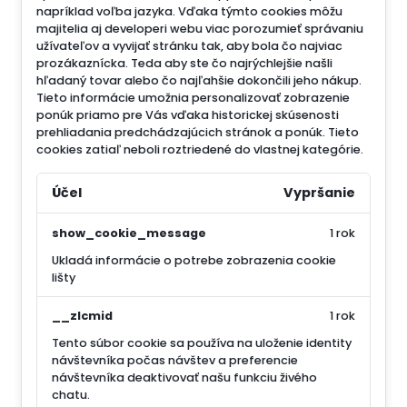
napríklad voľba jazyka.
Vďaka týmto cookies môžu
majitelia aj developeri webu viac porozumieť správaniu
užívateľov a vyvijať stránku tak, aby bola čo najviac
prozákaznícka. Teda aby ste čo najrýchlejšie našli
hľadaný tovar alebo čo najľahšie dokončili jeho nákup.
Tieto informácie umožnia personalizovať zobrazenie
ponúk priamo pre Vás vďaka historickej skúsenosti
prehliadania predchádzajúcich stránok a ponúk.
Tieto
cookies zatiaľ neboli roztriedené do vlastnej kategórie.
Účel
Vypršanie
show_cookie_message
1 rok
Ukladá informácie o potrebe zobrazenia cookie
lišty
__zlcmid
1 rok
Tento súbor cookie sa používa na uloženie identity
návštevníka počas návštev a preferencie
návštevníka deaktivovať našu funkciu živého
chatu.