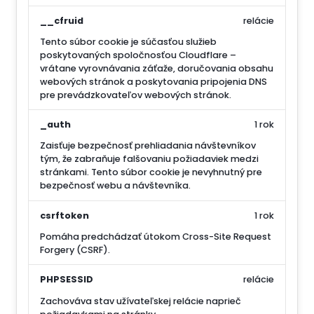
__cfruid
relácie
Tento súbor cookie je súčasťou služieb
poskytovaných spoločnosťou Cloudflare –
vrátane vyrovnávania záťaže, doručovania obsahu
webových stránok a poskytovania pripojenia DNS
pre prevádzkovateľov webových stránok.
_auth
1 rok
Zaisťuje bezpečnosť prehliadania návštevníkov
tým, že zabraňuje falšovaniu požiadaviek medzi
stránkami. Tento súbor cookie je nevyhnutný pre
bezpečnosť webu a návštevníka.
csrftoken
1 rok
Pomáha predchádzať útokom Cross-Site Request
Forgery (CSRF).
PHPSESSID
relácie
Zachováva stav užívateľskej relácie naprieč