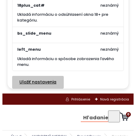
18plus_cat#
neznámý
Ukladá informáciu o odsúhlasení okna 18+ pre
kategóriu.
bs_slide_menu
neznámý
left_menu
neznámý
Ukladá informáciu o spôsobe zobrazenia ľavého
menu.
Uložiť nastavenia
Prihlásenie
Nová registrácia
0
Hľadanie