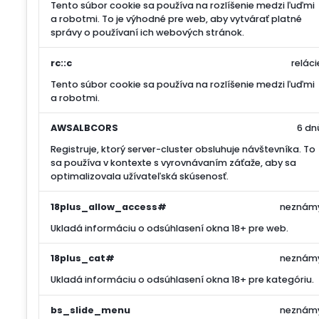
Tento súbor cookie sa používa na rozlíšenie medzi ľuďmi
a robotmi. To je výhodné pre web, aby vytvárať platné
správy o používaní ich webových stránok.
rc::c
reláci
Tento súbor cookie sa používa na rozlíšenie medzi ľuďmi
a robotmi.
AWSALBCORS
6 dn
Registruje, ktorý server-cluster obsluhuje návštevníka. To
sa používa v kontexte s vyrovnávaním záťaže, aby sa
optimalizovala užívateľská skúsenosť.
18plus_allow_access#
neznám
Ukladá informáciu o odsúhlasení okna 18+ pre web.
18plus_cat#
neznám
Ukladá informáciu o odsúhlasení okna 18+ pre kategóriu.
bs_slide_menu
neznám