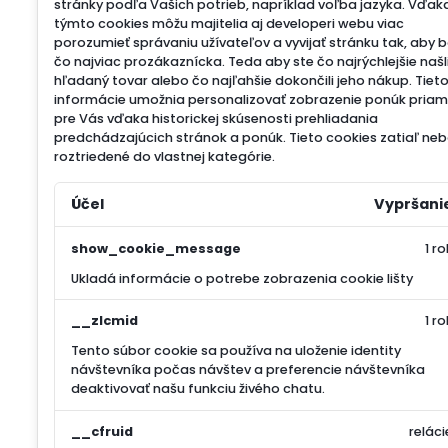
stránky podľa Vašich potrieb, napríklad voľba jazyka.
Vďak
týmto cookies môžu majitelia aj developeri webu viac
porozumieť správaniu užívateľov a vyvijať stránku tak, aby 
čo najviac prozákaznícka. Teda aby ste čo najrýchlejšie našl
hľadaný tovar alebo čo najľahšie dokončili jeho nákup.
Tiet
informácie umožnia personalizovať zobrazenie ponúk pria
pre Vás vďaka historickej skúsenosti prehliadania
predchádzajúcich stránok a ponúk.
Tieto cookies zatiaľ neb
roztriedené do vlastnej kategórie.
Účel
Vypršani
show_cookie_message
1 ro
Ukladá informácie o potrebe zobrazenia cookie lišty
__zlcmid
1 ro
Tento súbor cookie sa používa na uloženie identity
návštevníka počas návštev a preferencie návštevníka
deaktivovať našu funkciu živého chatu.
__cfruid
reláci