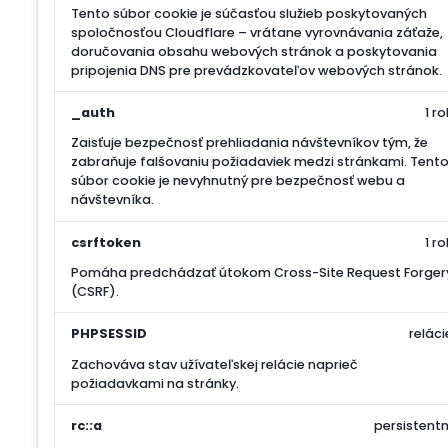
Tento súbor cookie je súčasťou služieb poskytovaných
spoločnosťou Cloudflare – vrátane vyrovnávania záťaže,
doručovania obsahu webových stránok a poskytovania
pripojenia DNS pre prevádzkovateľov webových stránok.
_auth
1 ro
Zaisťuje bezpečnosť prehliadania návštevníkov tým, že
zabraňuje falšovaniu požiadaviek medzi stránkami. Tent
súbor cookie je nevyhnutný pre bezpečnosť webu a
návštevníka.
csrftoken
1 ro
Pomáha predchádzať útokom Cross-Site Request Forger
(CSRF).
PHPSESSID
reláci
Zachováva stav užívateľskej relácie naprieč
požiadavkami na stránky.
rc::a
persistentn