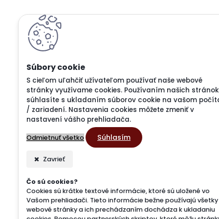
S cieľom uľahčiť užívateľom používať naše webové
stránky využívame cookies. Používaním našich stránok
súhlasíte s ukladaním súborov cookie na vašom počít
/ zariadení. Nastavenia cookies môžete zmeniť v
nastavení vášho prehliadača.
Súhlasím
Odmietnuť všetko
Zavrieť
Čo sú cookies?
Cookies sú krátke textové informácie, ktoré sú uložené vo
Vašom prehliadači. Tieto informácie bežne používajú všetky
webové stránky a ich prechádzaním dochádza k ukladaniu
cookies. Pomocou partnerských skriptov, ktoré môžu stránk