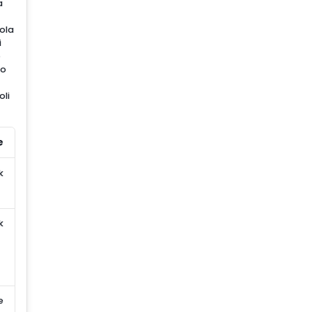
a
bola
i
o
mo
oli
e
k
k
e