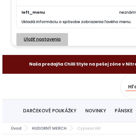
left_menu
neznám
Ukladá informáciu o spôsobe zobrazenia ľavého menu.
Uložiť nastavenia
Naša predajňa Chilli Style na pešej zóne v Nitre
Hľ
DARČEKOVÉ POUKÁŽKY
NOVINKY
PÁNSKE
Úvod
HUDOBNÝ MERCH
Cypress Hill