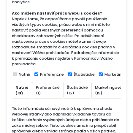
analytics
Ako môžem nastaviť prácu webu s cookies?
Napriek tomu, že odporúčame povoliť používanie
všetkých typov cookies, prácu webu s nimi môžete
nastaviť podľa vlastných preferencií pomocou
checkboxov zobrazených nižšie. Po odsúhlasení
nastavenia práce s cookies môžete zmeniť svoje
rozhodnutie zmazaním či editáciou cookies priamo v
nastavení Vášho prehliadača. Podrobnejšie informácie
k premazaniu cookies nájdete v Pomocníkovi Vášho
prehliadača.
Nutné
Preferenčné
Štatistické
Marketingové
Nutné
Preferenčné
Štatistické
Marketingové
N
(13)
(1)
(15)
(15)
(
Tieto informácie sú nevyhnutné k správnemu chodu
webovej stránky ako napríklad vkladanie tovaru do
košíka, uloženie vyplnených údajov alebo prihlásenie do
zákazníckej sekcie.
Tieto cookies umožnia prispôsobiť
správanie alebo vzhľad stránky podľa Vašich potrieb,