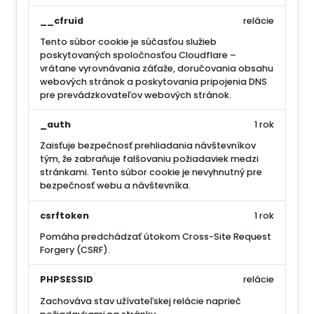
__cfruid
relácie
Tento súbor cookie je súčasťou služieb
poskytovaných spoločnosťou Cloudflare –
vrátane vyrovnávania záťaže, doručovania obsahu
webových stránok a poskytovania pripojenia DNS
pre prevádzkovateľov webových stránok.
_auth
1 rok
Zaisťuje bezpečnosť prehliadania návštevníkov
tým, že zabraňuje falšovaniu požiadaviek medzi
stránkami. Tento súbor cookie je nevyhnutný pre
bezpečnosť webu a návštevníka.
csrftoken
1 rok
Pomáha predchádzať útokom Cross-Site Request
Forgery (CSRF).
PHPSESSID
relácie
Zachováva stav užívateľskej relácie naprieč