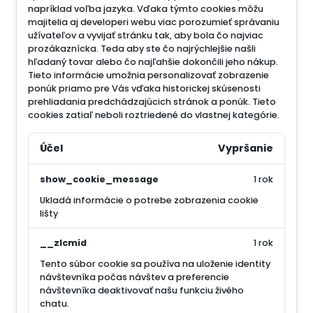
napríklad voľba jazyka.
Vďaka týmto cookies môžu
majitelia aj developeri webu viac porozumieť správaniu
užívateľov a vyvijať stránku tak, aby bola čo najviac
prozákaznícka. Teda aby ste čo najrýchlejšie našli
hľadaný tovar alebo čo najľahšie dokončili jeho nákup.
Tieto informácie umožnia personalizovať zobrazenie
ponúk priamo pre Vás vďaka historickej skúsenosti
prehliadania predchádzajúcich stránok a ponúk.
Tieto
cookies zatiaľ neboli roztriedené do vlastnej kategórie.
Účel
Vypršanie
show_cookie_message
1 rok
Ukladá informácie o potrebe zobrazenia cookie
lišty
__zlcmid
1 rok
Tento súbor cookie sa používa na uloženie identity
návštevníka počas návštev a preferencie
návštevníka deaktivovať našu funkciu živého
chatu.