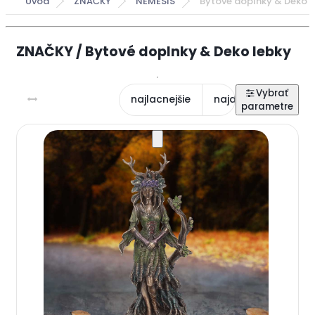
Úvod
ZNAČKY
NEMESIS
Bytové doplnky & Deko l
ZNAČKY / Bytové doplnky & Deko lebky
najlacnejšie
najdrahšie
najn