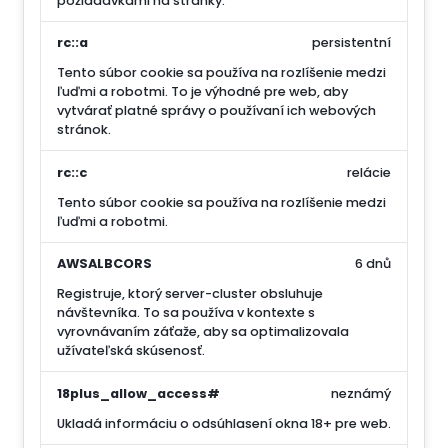
požiadavkami na stránky.
rc::a
persistentní
Tento súbor cookie sa používa na rozlíšenie medzi
ľuďmi a robotmi. To je výhodné pre web, aby
vytvárať platné správy o používaní ich webových
stránok.
rc::c
relácie
Tento súbor cookie sa používa na rozlíšenie medzi
ľuďmi a robotmi.
AWSALBCORS
6 dnů
Registruje, ktorý server-cluster obsluhuje
návštevníka. To sa používa v kontexte s
vyrovnávaním záťaže, aby sa optimalizovala
užívateľská skúsenosť.
18plus_allow_access#
neznámý
Ukladá informáciu o odsúhlasení okna 18+ pre web.