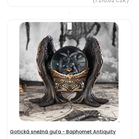
(1 210,62 CZK)
Gotická snežná guľa - Baphomet Antiquity