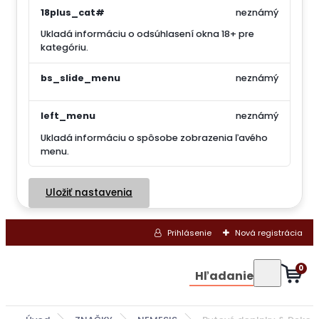
18plus_cat#
neznámý
Ukladá informáciu o odsúhlasení okna 18+ pre
kategóriu.
bs_slide_menu
neznámý
left_menu
neznámý
Ukladá informáciu o spôsobe zobrazenia ľavého
menu.
Uložiť nastavenia
Prihlásenie
Nová registrácia
0
Hľadanie