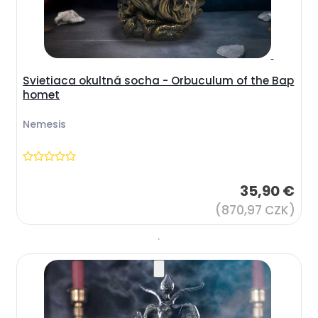
Svietiaca okultná socha - Orbuculum of the Bap
homet
Nemesis
35,90 €
(870,97 CZK)