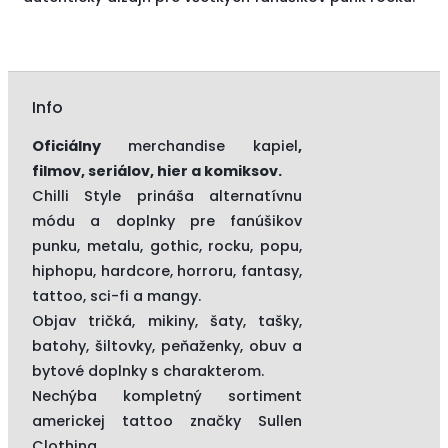
Info
Oficiálny
merchandise kapiel
,
filmov, seriálov, hier a komiksov.
Chilli Style prináša alternatívnu
módu a doplnky pre fanúšikov
punku, metalu, gothic, rocku, popu,
hiphopu, hardcore, horroru, fantasy,
tattoo, sci-fi a mangy.
Objav tričká, mikiny, šaty, tašky,
batohy, šiltovky, peňaženky, obuv a
bytové doplnky s charakterom.
Nechýba kompletný sortiment
americkej tattoo značky
Sullen
Clothing.