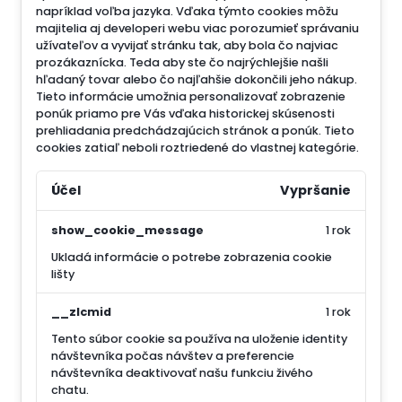
napríklad voľba jazyka.
Vďaka týmto cookies môžu
majitelia aj developeri webu viac porozumieť správaniu
užívateľov a vyvijať stránku tak, aby bola čo najviac
prozákaznícka. Teda aby ste čo najrýchlejšie našli
hľadaný tovar alebo čo najľahšie dokončili jeho nákup.
Tieto informácie umožnia personalizovať zobrazenie
ponúk priamo pre Vás vďaka historickej skúsenosti
prehliadania predchádzajúcich stránok a ponúk.
Tieto
cookies zatiaľ neboli roztriedené do vlastnej kategórie.
Účel
Vypršanie
show_cookie_message
1 rok
Ukladá informácie o potrebe zobrazenia cookie
lišty
__zlcmid
1 rok
Tento súbor cookie sa používa na uloženie identity
návštevníka počas návštev a preferencie
návštevníka deaktivovať našu funkciu živého
chatu.