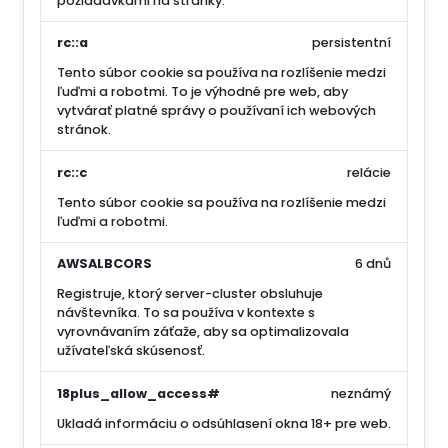
požiadavkami na stránky.
rc::a
persistentní
Tento súbor cookie sa používa na rozlíšenie medzi
ľuďmi a robotmi. To je výhodné pre web, aby
vytvárať platné správy o používaní ich webových
stránok.
rc::c
relácie
Tento súbor cookie sa používa na rozlíšenie medzi
ľuďmi a robotmi.
AWSALBCORS
6 dnů
Registruje, ktorý server-cluster obsluhuje
návštevníka. To sa používa v kontexte s
vyrovnávaním záťaže, aby sa optimalizovala
užívateľská skúsenosť.
18plus_allow_access#
neznámý
Ukladá informáciu o odsúhlasení okna 18+ pre web.