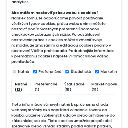
analytics
Ako môžem nastaviť prácu webu s cookies?
Napriek tomu, že odporúčame povoliť používanie
všetkých typov cookies, prácu webu s nimi môžete
nastaviť podľa vlastných preferencií pomocou
checkboxov zobrazených nižšie. Po odsúhlasení
nastavenia práce s cookies môžete zmeniť svoje
rozhodnutie zmazaním či editáciou cookies priamo v
nastavení Vášho prehliadača. Podrobnejšie informácie
k premazaniu cookies nájdete v Pomocníkovi Vášho
prehliadača.
Nutné
Preferenčné
Štatistické
Marketingové
Nutné
Preferenčné
Štatistické
Marketingové
N
(13)
(1)
(15)
(15)
(
Tieto informácie sú nevyhnutné k správnemu chodu
webovej stránky ako napríklad vkladanie tovaru do
košíka, uloženie vyplnených údajov alebo prihlásenie do
zákazníckej sekcie.
Tieto cookies umožnia prispôsobiť
správanie alebo vzhľad stránky podľa Vašich potrieb,