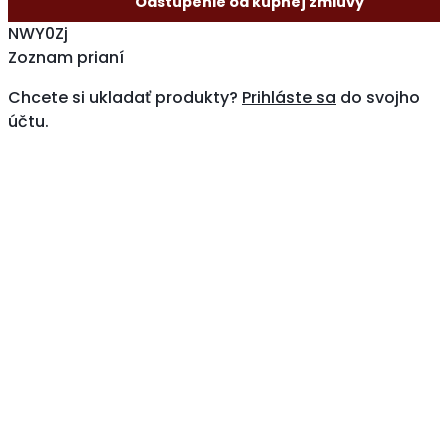
Odstúpenie od kúpnej zmluvy
NWY0Zj
Zoznam prianí
Chcete si ukladať produkty?
Prihláste sa
do svojho
účtu.