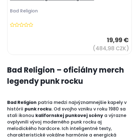
Bad Religion
19,99 €
(484,98 CZK)
Bad Religion – oficiálny merch
legendy punk rocku
Bad Religion
patria medzi najvýznamnejšie kapely v
histórii
punk rocku
. Od svojho vzniku v roku 1980 sa
stali ikonou
kalifornskej punkovej scény
a výrazne
ovplyvnili vývoj moderného punk rocku aj
melodického hardcore. Ich inteligentné texty,
charakteristické vokálne harmónie a energická