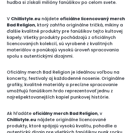
hudba si získali milióny fanúšikov po celom svete.
V
Chillistyle.eu
nájdete
oficiálne licencovaný merch
Bad Religion
, ktorý zahŕňa originálne tričká, mikiny a
ďalšie kvalitné produkty pre fanúšikov tejto kultovej
kapely. Všetky produkty pochádzajú z oficiálnych
licencovaných kolekcií, sú vyrobené z kvalitných
materiálov a ponúkajú vysokú úroveň spracovania
spolu s autentickými dizajnmi.
Oficiálny merch Bad Religion je ideálnou voľbou na
koncerty, festivaly aj každodenné nosenie. Originálne
grafiky, kvalitné materiály a precízne spracovanie
umožňujú fanúšikom hrdo reprezentovať jednu z
najrešpektovanejších kapiel punkovej histórie.
Ak hľadáte
oficiálny merch Bad Religion
, v
Chillistyle.eu
nájdete originálne licencované
produkty, ktoré spájajú vysokú kvalitu, pohodlie a
autentický dizajn pre všetkých fanúšikov punk rocku.