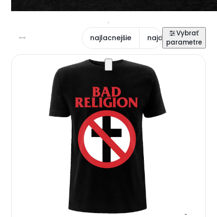
najlacnejšie
najdrahšie
najn