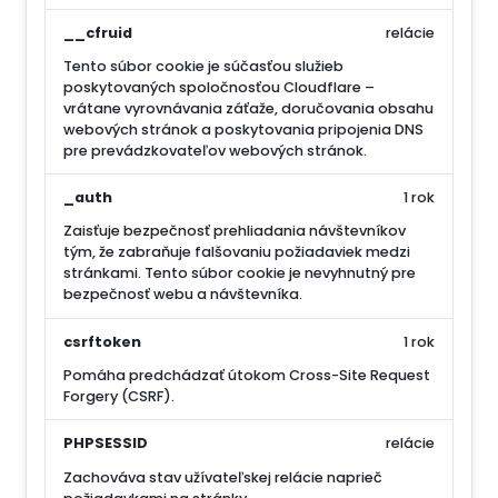
__cfruid
relácie
Tento súbor cookie je súčasťou služieb
poskytovaných spoločnosťou Cloudflare –
vrátane vyrovnávania záťaže, doručovania obsahu
webových stránok a poskytovania pripojenia DNS
pre prevádzkovateľov webových stránok.
_auth
1 rok
Zaisťuje bezpečnosť prehliadania návštevníkov
tým, že zabraňuje falšovaniu požiadaviek medzi
stránkami. Tento súbor cookie je nevyhnutný pre
bezpečnosť webu a návštevníka.
csrftoken
1 rok
Pomáha predchádzať útokom Cross-Site Request
Forgery (CSRF).
PHPSESSID
relácie
Zachováva stav užívateľskej relácie naprieč