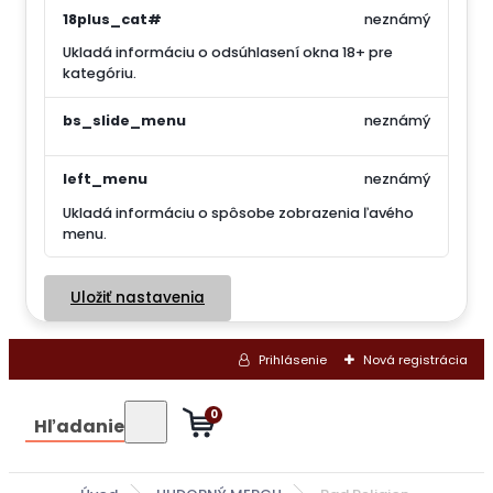
18plus_cat#
neznámý
Ukladá informáciu o odsúhlasení okna 18+ pre
kategóriu.
bs_slide_menu
neznámý
left_menu
neznámý
Ukladá informáciu o spôsobe zobrazenia ľavého
menu.
Uložiť nastavenia
Prihlásenie
Nová registrácia
0
Hľadanie